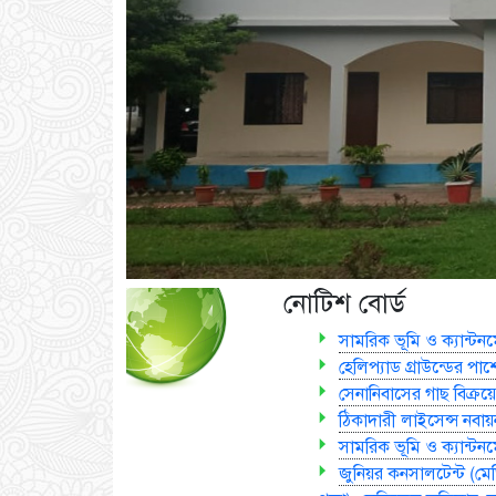
নোটিশ বোর্ড
সামরিক ভূমি ও ক্যান্টনম
হেলিপ্যাড গ্রাউন্ডের পাশ
সেনানিবাসের গাছ বিক্রয়ের
ঠিকাদারী লাইসেন্স নবায়ন 
সামরিক ভূমি ও ক্যান্টনমে
জুনিয়র কনসালটেন্ট (মেড