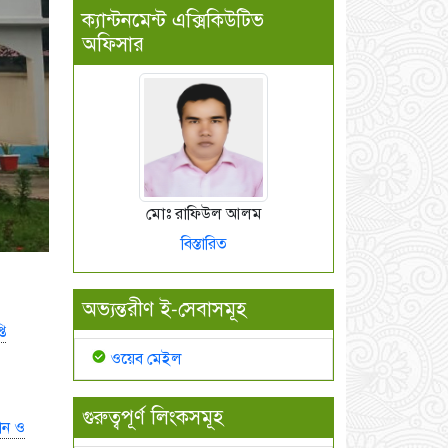
ক্যান্টনমেন্ট এক্সিকিউটিভ
অফিসার
মোঃ রাফিউল আলম
বিস্তারিত
অভ্যন্তরীণ ই-সেবাসমূহ
তি
ওয়েব মেইল
গুরুত্বপূর্ণ লিংকসমূহ
কান ও