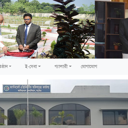
িষ্ঠান
ই-সেবা
গ্যালারী
যোগাযোগ