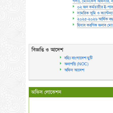
গলা), মেডিকেল অফিসার, সহকা
০২ জন কর্মচারীর ই-পাস
সামরিক ভূমি ও ক্যান্টনমে
২০২৫-২০২৬ আর্থিক বছরের
হিসাব করণিক জনাব মোঃ
বিজ্ঞপ্তি ও আদেশ
বহিঃ বাংলাদেশ ছুটি
অনাপত্তি (NOC)
অফিস আদেশ
অফিস লোকেশন