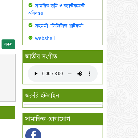
সামরিক ভূমি ও ক্যান্টনমেন্ট
অধিদপ্তর
সহমর্মী-"ডিজিটাল প্লাটফর্ম"
webshell
সকল
জাতীয় সংগীত
জরুরি হটলাইন
সামাজিক যোগাযোগ