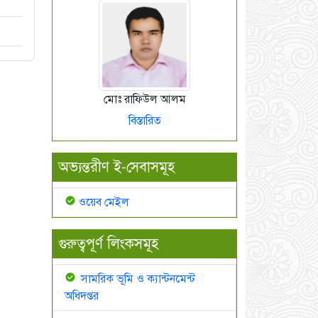
মোঃ রাফিউল আলম
বিস্তারিত
অভ্যন্তরীণ ই-সেবাসমূহ
ওয়েব মেইল
গুরুত্বপূর্ণ লিংকসমূহ
সামরিক ভূমি ও ক্যান্টনমেন্ট
অধিদপ্তর