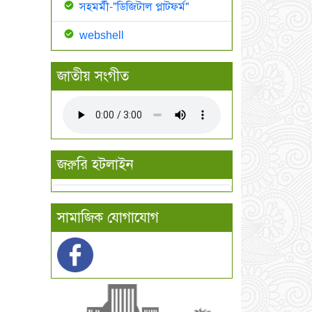
সহমর্মী-"ডিজিটাল প্লাটফর্ম"
webshell
জাতীয় সংগীত
জরুরি হটলাইন
সামাজিক যোগাযোগ