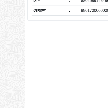
ফোন
:
+880258914348
মোবাইল
:
+880170000000