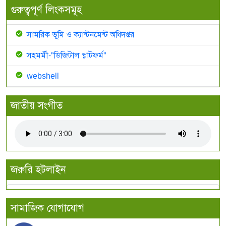
গুরুত্বপূর্ণ লিংকসমূহ
সামরিক ভূমি ও ক্যান্টনমেন্ট অধিদপ্তর
সহমর্মী-"ডিজিটাল প্লাটফর্ম"
webshell
জাতীয় সংগীত
জরুরি হটলাইন
সামাজিক যোগাযোগ