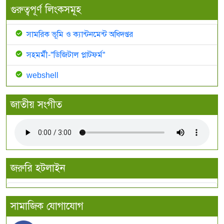
গুরুত্বপূর্ণ লিংকসমূহ
সামরিক ভূমি ও ক্যান্টনমেন্ট অধিদপ্তর
সহমর্মী-"ডিজিটাল প্লাটফর্ম"
webshell
জাতীয় সংগীত
জরুরি হটলাইন
সামাজিক যোগাযোগ